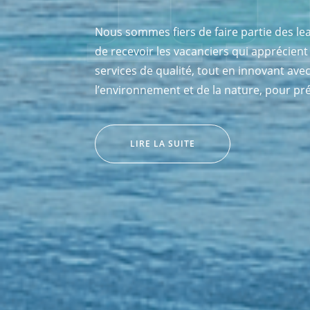
Nous sommes fiers de faire partie des l
de recevoir les vacanciers qui apprécien
services de qualité, tout en innovant ave
l’environnement et de la nature, pour pré
“HELLO.BONJOUR.HOLA”
LIRE LA SUITE