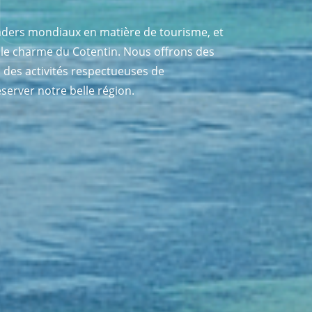
eaders mondiaux en matière de tourisme, et
t le charme du Cotentin. Nous offrons des
c des activités respectueuses de
server notre belle région.