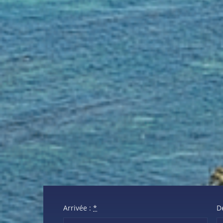
Arrivée :
*
D