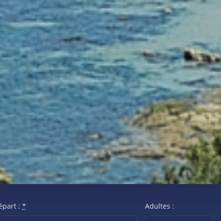
épart :
*
Adultes :